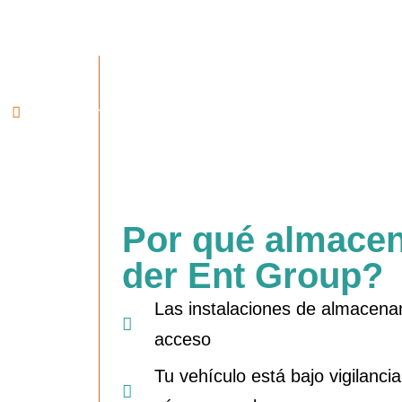
mudes temporalmente al extranjero 
guardar.
Proveedor Real
Por qué almacen
der Ent Group?
Las instalaciones de almacenam
acceso
Tu vehículo está bajo vigilanci