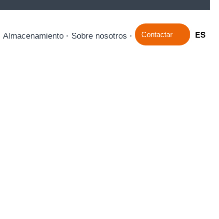
ES
Contactar
Almacenamiento
Sobre nosotros
nto de
ar un coche. Por ejemplo, puede que te