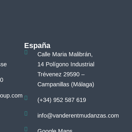
España
Calle Maria Malibrán,
sse
14 Polígono Industrial
Trévenez 29590 –
00
Campanillas (Málaga)
roup.com
(+34) 952 587 619
info@vanderentmudanzas.com
Google Maps