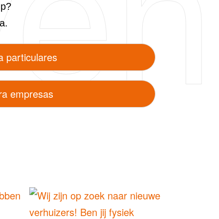
ven
up?
a.
a particulares
para empresas