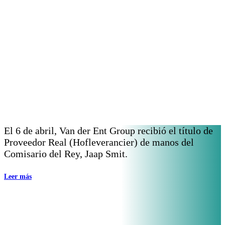
Servicios de
reubicación
Además de nuestro servicio de mudanzas
internacionales, ofrecemos diversos servicios
adicionales para liberarte de preocupaciones en
la mayor medida posible. No importa cuál sea el
destino de tu mudanza, tienes la garantía de
una finalización perfecta de la misma.
El 6 de abril, Van der Ent Group recibió el título de
Proveedor Real (Hofleverancier) de manos del
Comisario del Rey, Jaap Smit.
Leer más
Proveedor Real