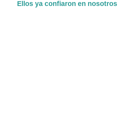
Ellos ya confiaron en nosotros
Lo que otros dicen sobre Van der Ent
Group