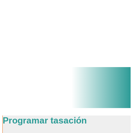
Solicitar
presupuesto
Obtén una visión rápida y precisa del costo de
tu mudanza con nuestra tasación a domicilio.
Solicita tu presupuesto hoy mismo y prepárate
para una experiencia de mudanza sin
preocupaciones.
Proveedor Real
Programar tasación