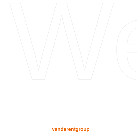
W
vanderentgroup