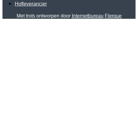
Hofleverancier
Met trots ontworpen door
Internetbureau
Flerque