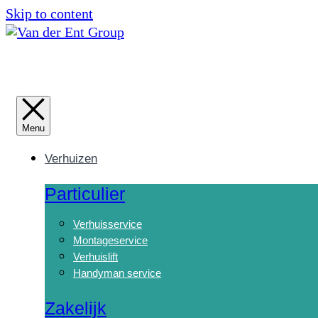
Skip to content
Verhuizen
Particulier
Verhuisservice
Montageservice
Verhuislift
Handyman service
Zakelijk