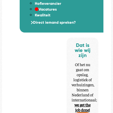
Hofleverancier
Vacatures
Kwaliteit
Direct iemand spreken?
Dat is
wie wij
zijn
Of het nu
gaat om
opslag,
logistiek of
verhuizingen,
binnen
Nederland of
internationaal;
we get the
job done!