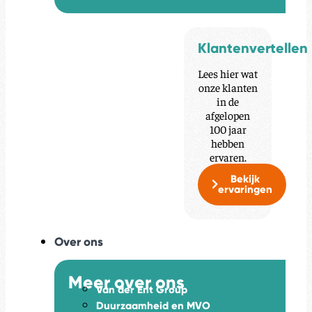
Klantenvertellen
Lees hier wat
onze klanten
in de
afgelopen
100 jaar
hebben
ervaren.
Bekijk
ervaringen
Over ons
Meer over ons
Van der Ent Group
Duurzaamheid en MVO