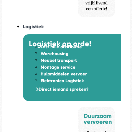
vrijblijvend
een offerte!
Logistiek
Logistiek op orde!
Last mile distributie
Warehousing
Meubel transport
Montage service
Hulpmiddelen vervoer
Elektronica Logistiek
Direct iemand spreken?
Duurzaam
vervoeren