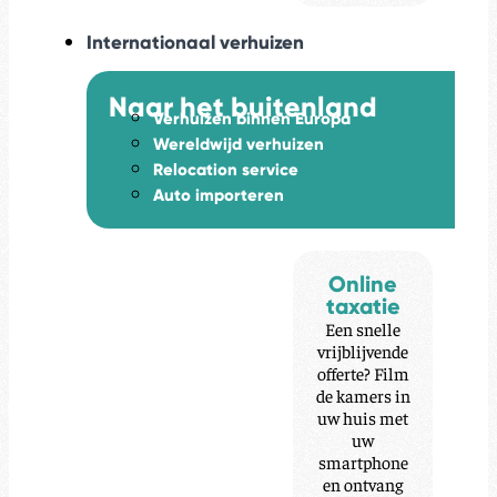
Internationaal verhuizen
Naar het buitenland
Verhuizen binnen Europa
Wereldwijd verhuizen
Relocation service
Auto importeren
Online
taxatie
Een snelle
vrijblijvende
offerte? Film
de kamers in
uw huis met
uw
smartphone
en ontvang