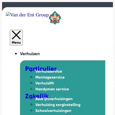
Verhuizen
Particulier
Verhuisservice
Montageservice
Verhuislift
Handyman service
Zakelijk
Bedrijfsverhuizingen
Verhuizing zorginstelling
Schoolverhuizingen