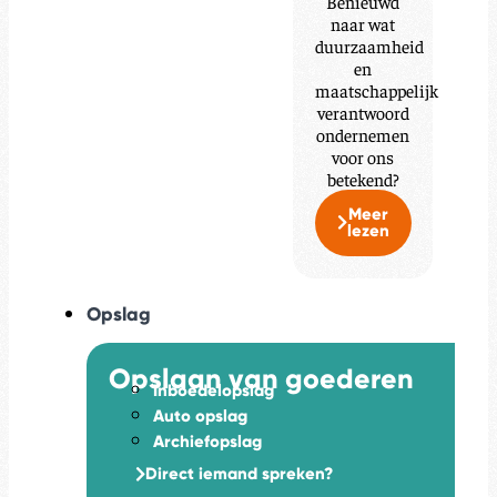
Benieuwd
naar wat
duurzaamheid
en
maatschappelijk
verantwoord
ondernemen
voor ons
betekend?
Meer
lezen
Opslag
Opslaan van goederen
Inboedelopslag
Auto opslag
Archiefopslag
Direct iemand spreken?