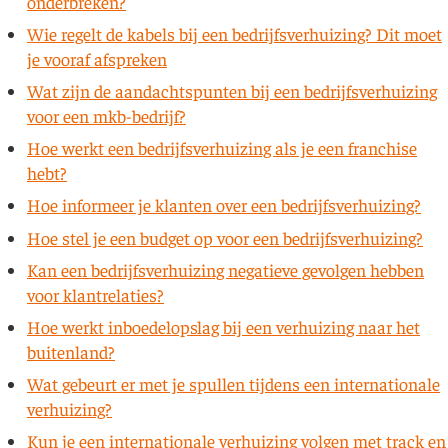
onderbreken?
Wie regelt de kabels bij een bedrijfsverhuizing? Dit moet
je vooraf afspreken
Wat zijn de aandachtspunten bij een bedrijfsverhuizing
voor een mkb-bedrijf?
Hoe werkt een bedrijfsverhuizing als je een franchise
hebt?
Hoe informeer je klanten over een bedrijfsverhuizing?
Hoe stel je een budget op voor een bedrijfsverhuizing?
Kan een bedrijfsverhuizing negatieve gevolgen hebben
voor klantrelaties?
Hoe werkt inboedelopslag bij een verhuizing naar het
buitenland?
Wat gebeurt er met je spullen tijdens een internationale
verhuizing?
Kun je een internationale verhuizing volgen met track en