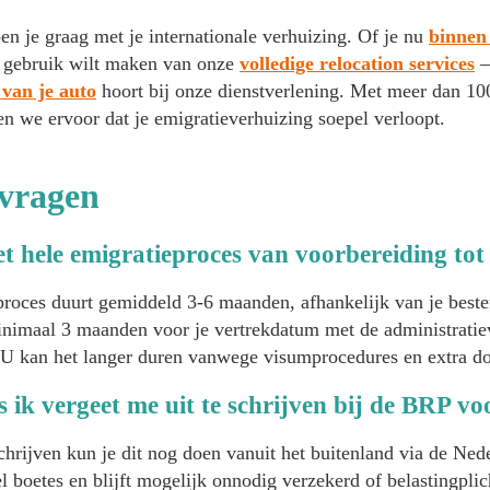
en je graag met je internationale verhuizing. Of je nu
binnen
 gebruik wilt maken van onze
volledige relocation services
–
van je auto
hoort bij onze dienstverlening. Met meer dan 100
n we ervoor dat je emigratieverhuizing soepel verloopt.
 vragen
t hele emigratieproces van voorbereiding tot
proces duurt gemiddeld 3-6 maanden, afhankelijk van je best
minimaal 3 maanden voor je vertrekdatum met de administratie
EU kan het langer duren vanwege visumprocedures en extra d
s ik vergeet me uit te schrijven bij de BRP v
 schrijven kun je dit nog doen vanuit het buitenland via de Ne
el boetes en blijft mogelijk onnodig verzekerd of belastingpli