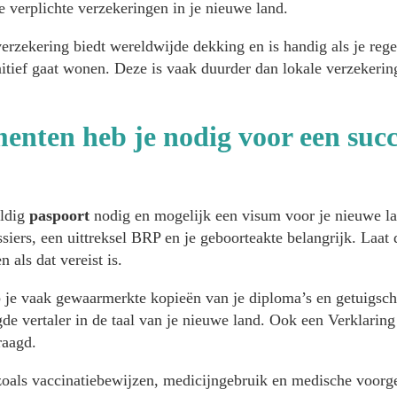
e verplichte verzekeringen in je nieuwe land.
erzekering biedt wereldwijde dekking en is handig als je regel
nitief gaat wonen. Deze is vaak duurder dan lokale verzekeri
nten heb je nodig voor een succ
eldig
paspoort
nodig en mogelijk een visum voor je nieuwe lan
siers, een uittreksel BRP en je geboorteakte belangrijk. Laa
n als dat vereist is.
 je vaak gewaarmerkte kopieën van je diploma’s en getuigschr
gde vertaler in de taal van je nieuwe land. Ook een Verklarin
aagd.
oals vaccinatiebewijzen, medicijngebruik en medische voorge