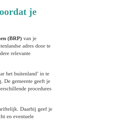
oordat je
onen (BRP)
van je
itenlandse adres door te
dere relevante
ar het buitenland’ in te
g. De gemeente geeft je
verschillende procedures
iftelijk. Daarbij geef je
cht en eventuele