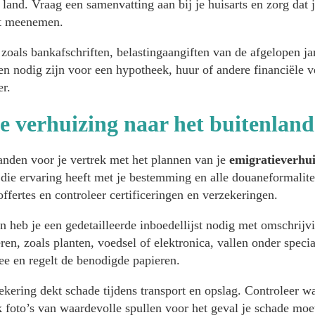
 land. Vraag een samenvatting aan bij je huisarts en zorg dat 
nt meenemen.
zoals bankafschriften, belastingaangiften van de afgelopen ja
en nodig zijn voor een hypotheek, huur of andere financiële 
er.
je verhuizing naar het buitenland
nden voor je vertrek met het plannen van je
emigratieverhu
 die ervaring heeft met je bestemming en alle douaneformalite
offertes en controleer certificeringen en verzekeringen.
n heb je een gedetailleerde inboedellijst nodig met omschrij
en, zoals planten, voedsel of elektronica, vallen onder specia
ee en regelt de benodigde papieren.
kering dekt schade tijdens transport en opslag. Controleer wa
k foto’s van waardevolle spullen voor het geval je schade moe